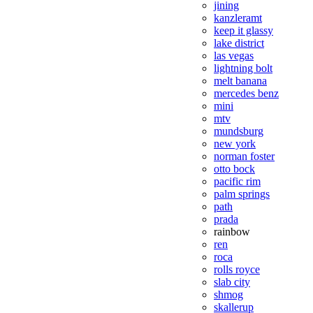
jining
kanzleramt
keep it glassy
lake district
las vegas
lightning bolt
melt banana
mercedes benz
mini
mtv
mundsburg
new york
norman foster
otto bock
pacific rim
palm springs
path
prada
rainbow
ren
roca
rolls royce
slab city
shmog
skallerup