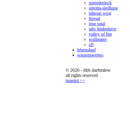
spreedreieck
sprotta-siedlung
taliesin west
thread
tour total
udo lindenberg
valley of fire
wallpaper
zfl
lebenslauf
wissenswertes
© 2026 - dirk daehmlow
all rights reserved
imprint >>