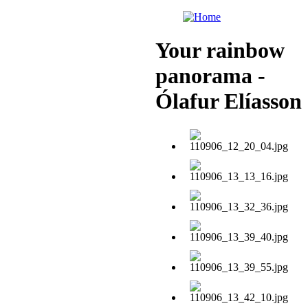
Your rainbow
panorama -
Ólafur Elíasson