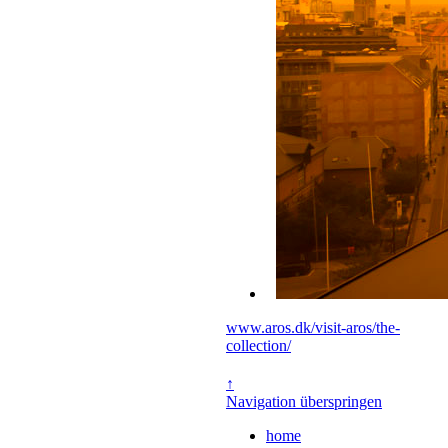
www.aros.dk/visit-aros/the-
collection/
↑
Navigation überspringen
home