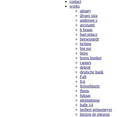
contact
works
almaty
álvaro siza
andersen s
arcosanti
b braun
bart prince
beesenstedt
beijing
big sur
bmw
boros bunker
cannes
detroit
deutsche bank
Fall
fcu
fernsehturm
flums
fuksas
gleimstrasse
halle 14
herbert grönemeyer
herzog de meuron