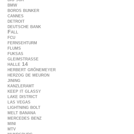
bmw
boros bunker
cannes
detroit
deutsche bank
Fall
fcu
fernsehturm
flums
fuksas
gleimstrasse
halle 14
herbert grönemeyer
herzog de meuron
jining
kanzleramt
keep it glassy
lake district
las vegas
lightning bolt
melt banana
mercedes benz
mini
mtv