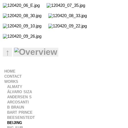
↑
home
contact
works
almaty
álvaro siza
andersen s
arcosanti
b braun
bart prince
beesenstedt
beijing
big sur