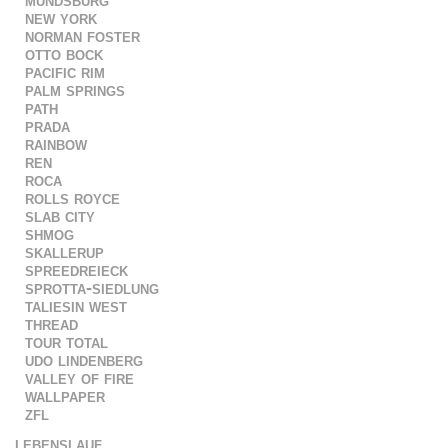
mundsburg
new york
norman foster
otto bock
pacific rim
palm springs
path
prada
rainbow
ren
roca
rolls royce
slab city
shmog
skallerup
spreedreieck
sprotta-siedlung
taliesin west
thread
tour total
udo lindenberg
valley of fire
wallpaper
zfl
lebenslauf