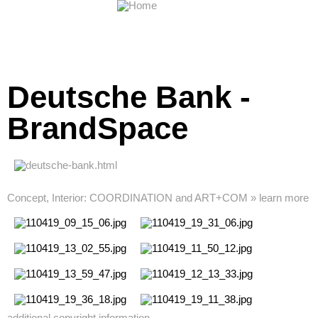
Deutsche Bank -
BrandSpace
Concept, Interior: COORDINATION and ART+COM » learn more
additional copyright information