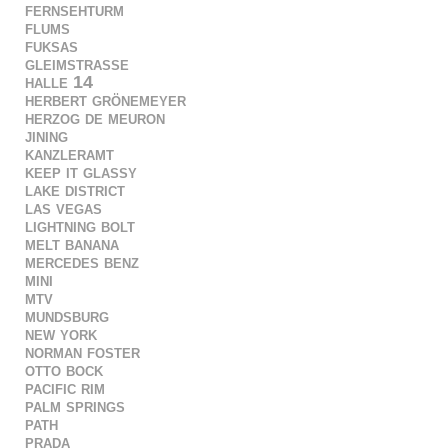
fernsehturm
flums
fuksas
gleimstrasse
halle 14
herbert grönemeyer
herzog de meuron
jining
kanzleramt
keep it glassy
lake district
las vegas
lightning bolt
melt banana
mercedes benz
mini
mtv
mundsburg
new york
norman foster
otto bock
pacific rim
palm springs
path
prada