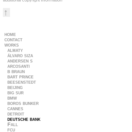
↑
home
contact
works
almaty
álvaro siza
andersen s
arcosanti
b braun
bart prince
beesenstedt
beijing
big sur
bmw
boros bunker
cannes
detroit
deutsche bank
Fall
fcu