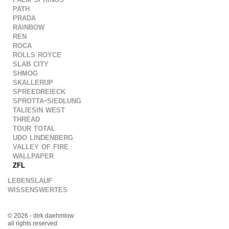
path
prada
rainbow
ren
roca
rolls royce
slab city
shmog
skallerup
spreedreieck
sprotta-siedlung
taliesin west
thread
tour total
udo lindenberg
valley of fire
wallpaper
zfl
lebenslauf
wissenswertes
© 2026 - dirk daehmlow
all rights reserved