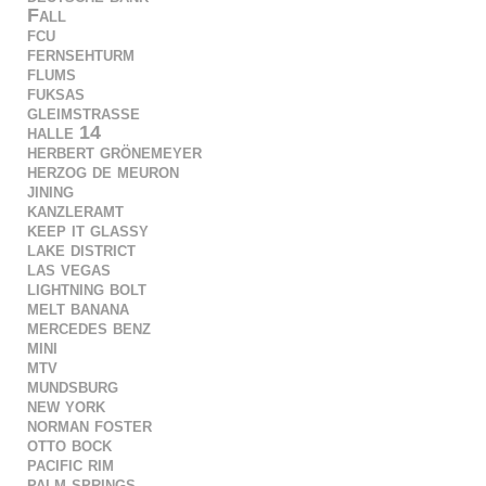
Fall
fcu
fernsehturm
flums
fuksas
gleimstrasse
halle 14
herbert grönemeyer
herzog de meuron
jining
kanzleramt
keep it glassy
lake district
las vegas
lightning bolt
melt banana
mercedes benz
mini
mtv
mundsburg
new york
norman foster
otto bock
pacific rim
palm springs