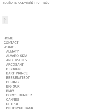
additional copyright information
↑
home
contact
works
almaty
álvaro siza
andersen s
arcosanti
b braun
bart prince
beesenstedt
beijing
big sur
bmw
boros bunker
cannes
detroit
deutsche bank